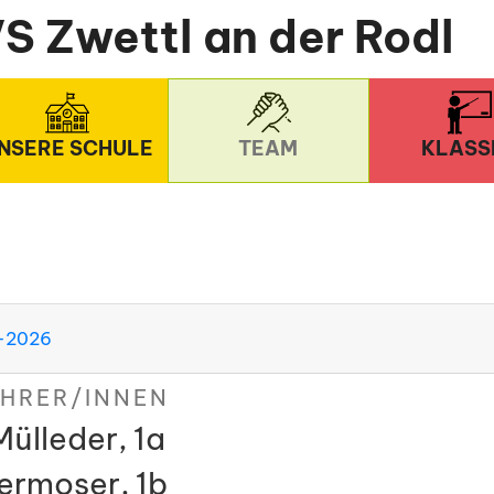
S Zwettl an der Rodl
NSERE SCHULE
TEAM
KLASS
5-2026
HRER/INNEN
ülleder, 1a
ermoser, 1b