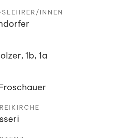
SLEHRER/INNEN
ndorfer
lzer, 1b, 1a
 Froschauer
REIKIRCHE
sseri