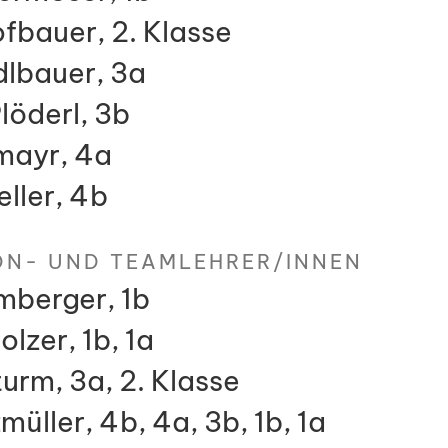
fbauer, 2. Klasse
dlbauer, 3a
löderl, 3b
mayr, 4a
ller, 4b
ON- UND TEAMLEHRER/INNEN
mberger, 1b
lzer, 1b, 1a
urm, 3a, 2. Klasse
üller, 4b, 4a, 3b, 1b, 1a