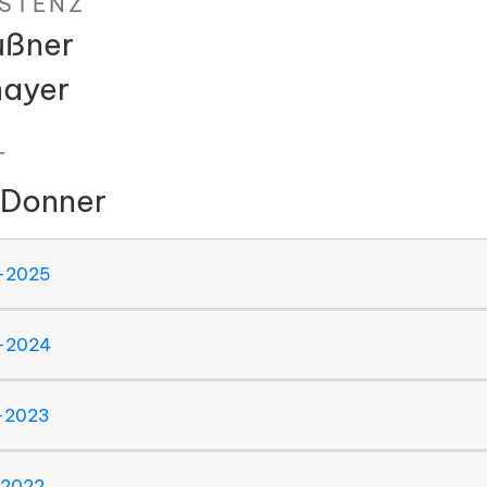
STENZ
ußner
mayer
T
 Donner
4-2025
3-2024
2-2023
-2022