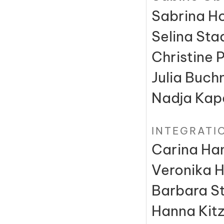
Sabrina Ho
Selina Sta
Christine P
Julia Buch
Nadja Kape
INTEGRATI
Carina Ha
Veronika Ho
Barbara St
Hanna Kitzm