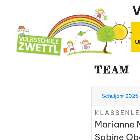
Zum
V
Inhalt
springen
U
TEAM
Schuljahr 202
KLASSENLE
Marianne M
Sabine Ob