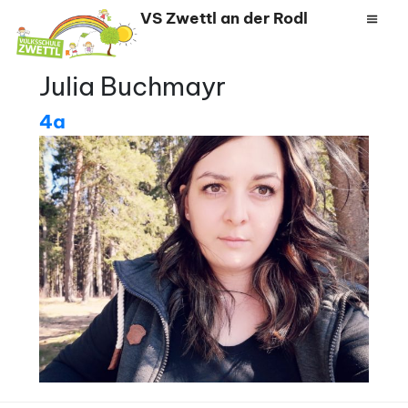
Zum
VS Zwettl an der Rodl
Inhalt
springen
Julia Buchmayr
4a