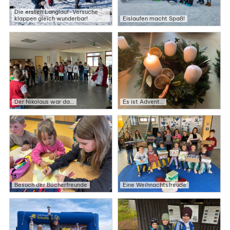
Die ersten Langlauf-Versuche
klappen gleich wunderbar!
Eislaufen macht Spaß!
Der Nikolaus war da…
Es ist Advent…
Besuch der Bücherfreunde
Eine Weihnachtsfreude