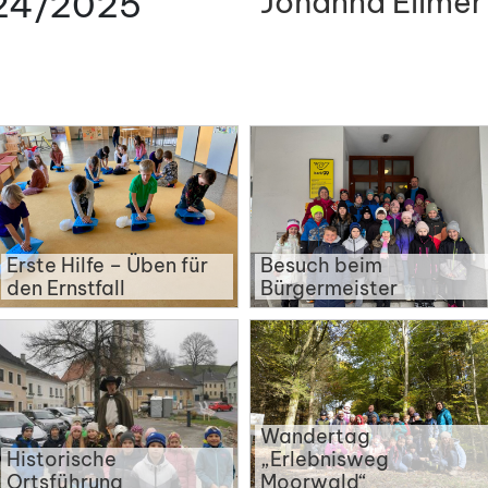
024/2025
Johanna Ellmer
Erste Hilfe – Üben für
Besuch beim
den Ernstfall
Bürgermeister
Wandertag
Historische
„Erlebnisweg
Ortsführung
Moorwald“