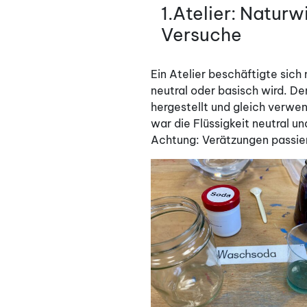
AM
1.Atelier: Natur
Versuche
Ein Atelier beschäftigte sic
neutral oder basisch wird. D
hergestellt und gleich verwend
war die Flüssigkeit neutral u
Achtung: Verätzungen passier