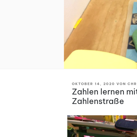
VERÖFFENTLICHT
OKTOBER 14, 2020
VON
CHR
AM
Zahlen lernen mi
Zahlenstraße