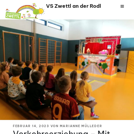
Zum
VS Zwettl an der Rodl
Inhalt
springen
VERÖFFENTLICHT
FEBRUAR 14, 2023
VON
MARIANNE MÜLLEDER
AM
Verkehrserziehung – Mit