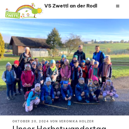
Zum
VS Zwettl an der Rodl
Inhalt
springen
VERÖFFENTLICHT
OKTOBER 20, 2024
VON
VERONIKA HOLZER
AM
Unser Herbstwandertag