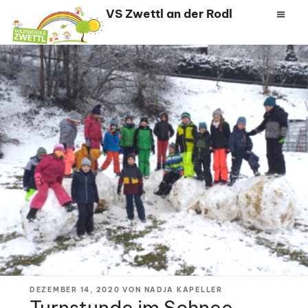
Zum
VS Zwettl an der Rodl
Inhalt
springen
VERÖFFENTLICHT
DEZEMBER 14, 2020
VON
NADJA KAPELLER
AM
Turnstunde im Schnee