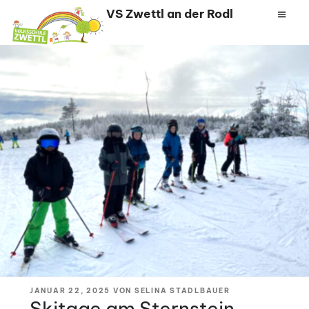
Zum
VS Zwettl an der Rodl
Inhalt
springen
VERÖFFENTLICHT
JANUAR 22, 2025
VON
SELINA STADLBAUER
AM
Skitage am Sternstein