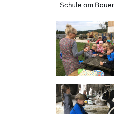
AM
Schule am Baue