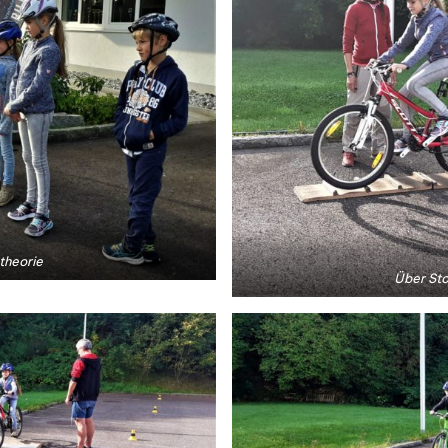
theorie
Über Sto