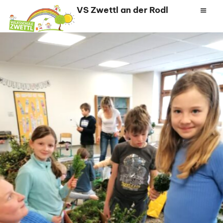
Zum
VS Zwettl an der Rodl
Inhalt
springen