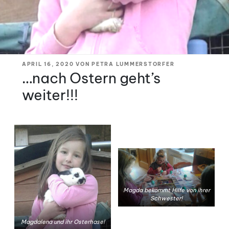
VERÖFFENTLICHT
APRIL 16, 2020
VON
PETRA LUMMERSTORFER
AM
…nach Ostern geht’s
weiter!!!
Magda bekommt Hilfe von ihrer
Schwester!
Magdalena und ihr Osterhase!