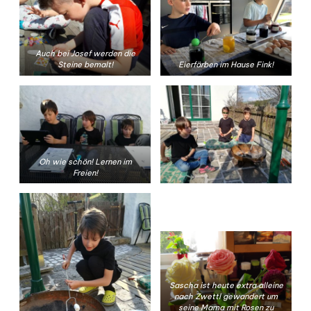
Auch bei Josef werden die
Steine bemalt!
Eierfärben im Hause Fink!
Oh wie schön! Lernen im
Freien!
Sascha ist heute extra alleine
nach Zwettl gewandert um
seine Mama mit Rosen zu