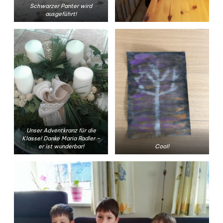
Schwarzer Panter wird
ausgeführt!
Unser Adventkranz für die
Klasse! Danke Maria Radler –
er ist wunderbar!
Cool!