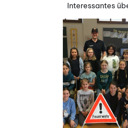
AM
Interessantes üb