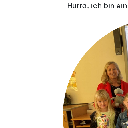
AM
Hurra, ich bin ei