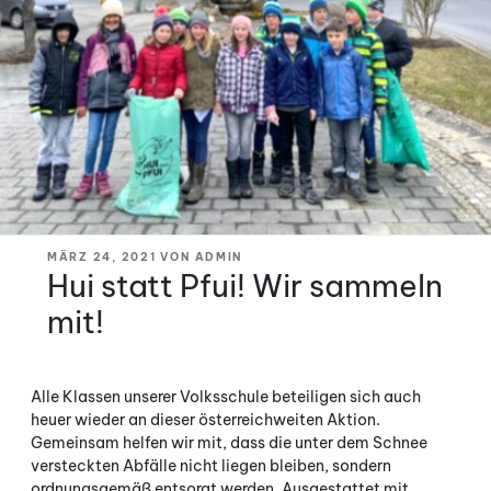
VERÖFFENTLICHT
MÄRZ 24, 2021
VON
ADMIN
AM
Hui statt Pfui! Wir sammeln
mit!
Alle Klassen unserer Volksschule beteiligen sich auch
heuer wieder an dieser österreichweiten Aktion.
Gemeinsam helfen wir mit, dass die unter dem Schnee
versteckten Abfälle nicht liegen bleiben, sondern
ordnungsgemäß entsorgt werden. Ausgestattet mit