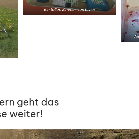
Ein tolles Zimmer von Livius
Am
ern geht das
e weiter!