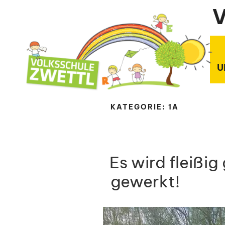
Zum
V
Inhalt
springen
U
KATEGORIE:
1A
Es wird fleißig
gewerkt!