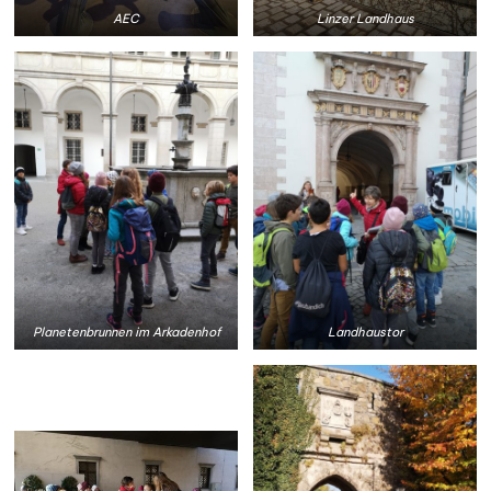
AEC
Linzer Landhaus
Planetenbrunnen im Arkadenhof
Landhaustor