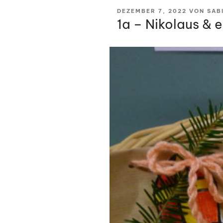
VERÖFFENTLICHT
DEZEMBER 7, 2022
VON
SAB
AM
1a – Nikolaus & 