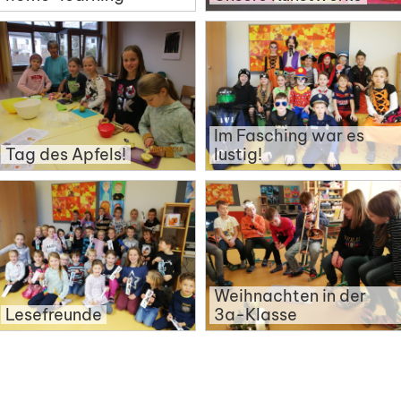
Im Fasching war es
Tag des Apfels!
lustig!
Weihnachten in der
Lesefreunde
3a-Klasse