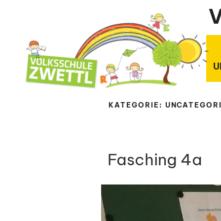
Zum
V
Inhalt
springen
U
KATEGORIE:
UNCATEGOR
Fasching 4a