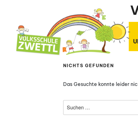
Zum
V
Inhalt
springen
U
NICHTS GEFUNDEN
Das Gesuchte konnte leider nich
Suchen
nach: